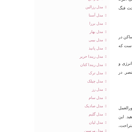
مدل رزالین
حث فنگ
مدل آسنا
مدل بررا
مدل بهار
اکن در
مدل بیبی
 است که
مدل پانیذ
مدل ریندا حریر
نرژی و
مدل ریندا کتان
صر. در
مدل ترک
مدل چیلک
مدل رز
مدل سام
مدل صادیک
ورالعمل
مدل گلیم
ید. این
مدل لیان
تراحت،
مدل مرسین