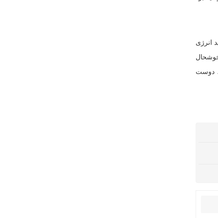
د انرژی
خوشحال
، دوست