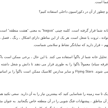
شما است.
باگوآ نقشه انرژی فنگ شویی است که روی نقشه طبقه خانه شما قرار گرفته است. کلمه چینی “bagua” به معن
اده ، ثروت یا شغل است. هر یک از این مناطق دارای اشکال ، رنگ ، فصل ، 
هم – قرار دارید که نمایانگر نشاط و سلامتی شماست.
تحلیل خانه شما از باگوآ استفاده می کنند. با این حال ، برخی ممکن است باگو
 های مختلف اعمال کنند. در غرب و مدارس BTB (فرقه سیاه) معمولاً باگوا را به طوری قرار می دهند تا دانش و شغل دا
مناطق مفید برای افراد مفیدبا درب ورودی خانه هماهنگ می شوند. Flying Stars و سایر مدارس کلاسیک ممکن است باگوآ ر
 تا سه زمینه را شناسایی کنید که بیشترین نیاز را به آن دارید. سعی نکنید هم
 در آن مناطق ، پیشنهادات فنگ شویی را در آن منطقه خاص بگنجانید. به عنوان مثا