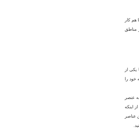
 هم کار
 مناطق
 یکی از
 خود را
 به عنصر
ز اینکه
ن عناصر
د.