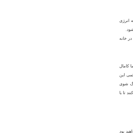
 انرژی
ود.
در خانه
ا کامال
می این
نگ شوی
د تا با
هید بود