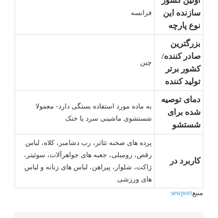
اولین کشور
سازنده این
فرانسه
نوع پارچه
بزرگترین
صادر کننده/
چین
کشور برتر
تولید کننده
دمای توصیه
به ماده مورد استفاده بستگی دارد- معمولا
شده برای
شستشوی ماشینی سرد یا خنک
شستشو
پرده های صحنه تئاتر، رب دشامبر، کلاه، لباس
رقص، رومبلی، جعبه های جواهرآلات، سوئیتر،
کاربرد در
ژاکت، شلوار، پیراهن، لباس های زنانه و لباس
های ورزشی.
منبع
sewport