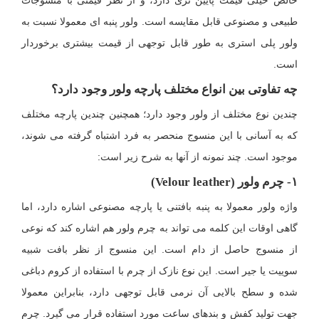
خالص خیلی قیمت پایین تری دارد، و از نظر قیمتی با منسوجات
طبیعی و مصنوعی قابل مقایسه است. ولور پنبه ای معمولا نسبت به
ولور پلی استری به طور قابل توجهی از قیمت بیشتری برخوردار
است.
چه تفاوتی بین انواع مختلف پارچه ولور وجود دارد؟
چندین نوع مختلف از ولور وجود دارد؛ همچنین چندین پارچه مختلف
که به آسانی با این منسوج منحصر به فرد اشتباه گرفته می شوند،
موجود است. چند نمونه از آنها به شرح زیر است:
۱- چرم ولور (
Velour leather
)
واژه ولور معمولا به پنبه بافتنی یا پارچه مصنوعی اشاره دارد، اما
گاهی اوقات این کلمه می تواند به چرم ولور هم اشاره کند که نوعی
از منسوج حاصل از دام است. این منسوج از نظر بافت شبیه
سوییت یا جیر است. این نوع نازک از چرم با استفاده از کروم دباغی
شده و سطح بالایی آن نرمی قابل توجهی دارد، بنابراین معمولا
جهت تولید کفش و بندهای ساعت مورد استفاده قرار می گیرد. چرم