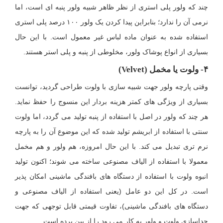
چند که ولور پلی استری از نظر ظاهر شبیه ولور پنبه ای است، اما
نرمی آن را ندارد؛ بنابراین پیدا کردن یک ولور ۱۰۰ درصد پلی استری
استفاده شده به عنوان ماده لباس غیر معمول است. با این حال
بسیاری از انواع پوشاک ولور، مخلوطی از پنبه و پلی استر هستند.
۴- ولوت یا مخمل (
Velvet
)
وقتی پارچه ولور جهت شبیه سازی با ولوت طراحی گردید، توانست
بسیاری از ویژگی های کمتر هزینه بردار این منسوج را حفظ نماید.
هر چند که ولور در اصل با استفاده از پنبه تولید می گردد، اما ولوت
سنتی با استفاده از ابریشم تولید شده که این موضوع آن را به پارچه
نرم تری تبدیل می کند. با این حال امروزه، هم ولور و هم مخمل
معمولا با استفاده از الیاف مصنوعی ساخته می شوند؛ اکنون تولید
انبوه ولوت با استفاده از دستگاه های بافندگی ماشینی امکان پذیر
است. در کل این دو عامل (یعنی استفاده از الیاف مصنوعی و
دستگاه های بافندگی ماشینی)، تفاوت قیمتی قابل توجهی که جهت
جداسازی ولوت و ولور به کار می رود را از بین برده است.