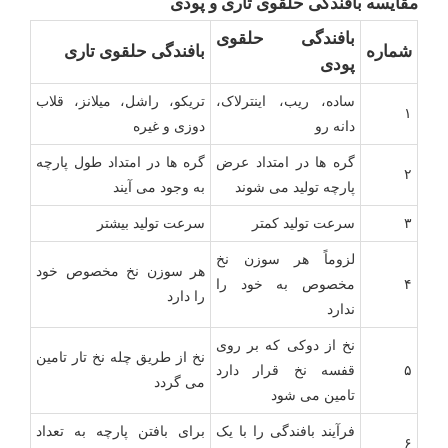
مقایسه بافندگی حلقوی تاری و پودی
بافندگی حلقوی
شماره
بافندگی حلقوی تاری
پودی
ساده، ریب، اینترلاک،
تریکو، راشل، میلانز، قلاب
۱
دانه رو
دوزی و غیره
گره ها در امتداد عرض
گره ها در امتداد طول پارچه
۲
پارچه تولید می شوند
به وجود می آیند
۳
سرعت تولید کمتر
سرعت تولید بیشتر
لزوماً هر سوزن نخ
هر سوزن نخ مخصوص خود
۴
مخصوص به خود را
را دارد
ندارد
نخ از دوکی که بر روی
نخ از طریق چله نخ تار تامین
۵
قفسه نخ قرار دارد
می گردد
تامین می شود
فرآیند بافندگی را با یک
برای بافتن پارچه به تعداد
۶