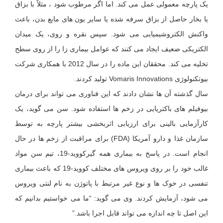
یک پارچه معمولی عمل می کند. اما اگر مرطوب شود ، مثلاً با بزاق
یا بخار حاصل از بزاق سرفه شده یا سایر یون های مایع بدن، باعث
واکنش الکتروشیمیایی می شود. سپس نقره و روی، یک میدان
الکتریکی ضعیف ایجاد می کنند که عوامل بیماری زا را از روی سطح
تخلیه می کند. محققان این ماده را در سال 2012 با همکاری شرکت
بیوتکنولوژی Vomaris Innovations تولید کردند.
سال گذشته آن ها نشان دادند كه این فناوری می تواند برای درمان
بیوفیلم های باكتریایی در زخم ها استفاده شود. سن می گوید، یک
کارآزمایی بالینی برای ارزیابی اثربخشی بیشتر پارچه به توسط
سازمان غذا و دارو آمریکا (FDA) برای مراقبت از زخم ها در حال
انجام است. در پاسخ به بیماری همه گیرکووید-19، تیم سن مواد
غالب خود را بر روی ویروس های مختلف کووید-19 که باعث بیماری
تنفسی در خوک ها و نوع غیر مرتبط با پاتوژن به نام لنتی ویروس
می شود، آزمایش کردند. وی می گوید: “ما می خواستیم بدانیم كه
این اصل تا چه اندازه می تواند قابل اجرا باشد.”