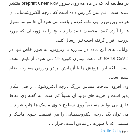
در مطالعه ای که در ماه مه روی سرور preprint ChemRxiv منتشر
شده است ، تیم سن گزارش داده است که پارچه الکتروشیمیایی آن
هر دو ویروس را بی ثبات کرده و باعث می شود آن ها نتوانند سلول
ها را آلوده کنند. محققان قصد دارند نتایج را به ژورنالی که مورد
بررسی قرار گرفته است نیز ارسال کنند.
توانایی های این ماده در مبارزه با ویروس، به طور خاص تنها در
SARS-CoV-2 که باعث بیماری کووید-19 می شود، آزمایش نشده
است. بلکه این پژوهش ها با آزمایش بر دو ویروس متفاوت انجام
شده است.
وی افزود: ساخت مقیاس بزرگ پارچه الکتروشوئی از قبل امکان
پذیر است و هزینه های تولید آن نسبتاً کم است. به گفته وی، نقاط
فلزی می توانند مستقیماً روی سطوح جلوی ماسک ها چاپ شوند. یا
می توان یک پارچه الکتروشیمیایی را بین قسمت جلوی ماسک و
قسمتی که با صورت در تماس است، قرار داد.
منبع
TextileToday