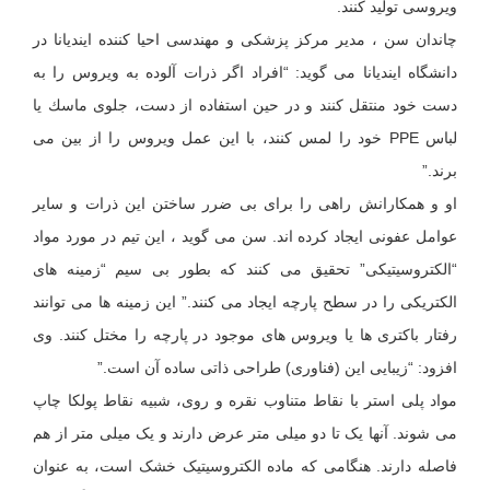
ویروسی تولید كنند.
چاندان سن ، مدیر مرکز پزشکی و مهندسی احیا کننده ایندیانا در
دانشگاه ایندیانا می گوید: “افراد اگر ذرات آلوده به ویروس را به
دست خود منتقل كنند و در حین استفاده از دست، جلوی ماسك یا
لباس PPE خود را لمس كنند، با این عمل ویروس را از بین می
برند.”
او و همكارانش راهی را برای بی ضرر ساختن این ذرات و سایر
عوامل عفونی ایجاد كرده اند. سن می گوید ، این تیم در مورد مواد
“الکتروسیتیکی” تحقیق می کنند که بطور بی سیم “زمینه های
الکتریکی را در سطح پارچه ایجاد می کنند.” این زمینه ها می توانند
رفتار باکتری ها یا ویروس های موجود در پارچه را مختل کنند. وی
افزود: “زیبایی این (فناوری) طراحی ذاتی ساده آن است.”
مواد پلی استر با نقاط متناوب نقره و روی، شبیه نقاط پولکا چاپ
می شوند. آنها یک تا دو میلی متر عرض دارند و یک میلی متر از هم
فاصله دارند. هنگامی که ماده الکتروسیتیک خشک است، به عنوان