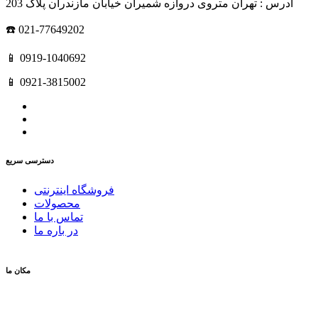
آدرس : تهران متروی دروازه شمیران خیابان مازندران پلاک 203
☎️ 021-77649202
📱 0919-1040692
📱 0921-3815002
دسترسی سریع
فروشگاه اینترنتی
محصولات
تماس با ما
در باره ما
مکان ما