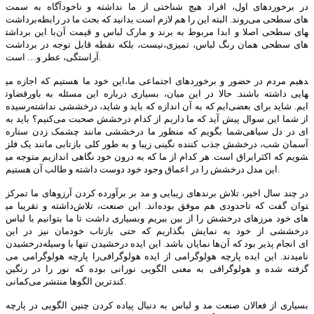
در برخوردهای اول، افراد هیچ شناختی از ما نداشته و ناخودآگاه به سمت
برداشت‌‎های سطحی می‌روند. البته این را هم لازم است بدانید که بحث ما در رابطه
با این برداشت‎های سطحی اصلا و ابدا مربوط به برند و مارک لباس و قیمت آن
نیست، بلکه نقطه قابل توجه در برداشت‎‌های سطحی همان رنگ لباس، تمیزی،
آراستگی، عطر و… است.
این خود ما هستیم که اجازه می‎دهیم مردم در حضور و برخوردهای اجتماعی ما،
قضاوت‎هایی داشته باشند. حالا در این میان، بسیاری درباره این مسئله به باور
رسیده‎‌ایم که به آن اندازه که باید و شاید، درخششی نداشته‌‎ایم. شاید برای بعضی
از شما این سوال پیش آید که ما داریم از کدام درخشش صحبت می‌کنیم؟ باید به
شما بگویم که منظور ما درخششی مانند چشمک زدن ستاره‌‎ای در دل سیاهی
آسمان شب، درخشش جذب کننده نگینی زیبا و به طور کلی بازتابی مانند یک فلز
براق است. هر کدام از ما که به درون خود نگاهی اندازیم متوجه می‎شویم که اکثرا
این مدل درخشش را در اعماق وجود خود دوست داشته و طالب آن هستیم.
در چند سال اخیر، تلاش برندهای زیبایی و مد بر برآورده کردن آرزوهای ما تمرکز
داشته و تقریبا می‎توان گفت که تاحدودی هم موفق بوده‌اند. این صنعت، تلاش
بسیاری داشت تا ما بتوانیم با لباس‌‎های خود مرزهای درخشش را از بین ببریم و
درخششی از خود به نمایش بگذاریم که حتی بازتاب خودمان نیز در این
درخشیدن‎‌ها نمایان باشد. این ایده درخشیدن تنها با وسیله‌‎ای انجام پذیر بود که آن
را پارچه هولوگرامی می‎‌نامیدند. این ایده پارچه هولوگرامی از ایده هولوگرافی
گرفته شده و هولوگرافی به معنی الگویی نورانی بوده که نور را در رنگین
کمانی‎‌ترین الگوها منتشر می‎‌کند.
بسیاری از فعالان صنعت مد و لباس به دنبال پیاده کردن چنین الگویی در پارچه