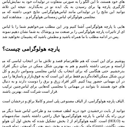
لباس‎‌های خود هستند، تا این الگو را به صورتی متفاوت در تولیدات خود به نمایش
بگذارند. نتیجه این تلاش‎ها برای رسیدن به یک ایده نو در به‎ کارگیری پارچه
هولوگرامی نتایج خوبی داشته که می‎توانید این نتایج را در تولیداتی مانند لباس
مجلسی هولوگرام، لباس زمستانی هولوگرام و… مشاهده کنید.
در این مطلب می‌خواهیم شما را با لباس‎‌هایی با پارچه هولوگرامی آشنا کنیم و
نمونه‌‎ای از تاثیرات پارچه هولوگرامی را بر صنعت مد و پوشاک به شما نشان دهیم.
پس در ادامه مطلب با ما همراه باشید و مطمئن باشید که پشیمان نخواهید شد.
پارچه هولوگرامی چیست؟
تمام قصد و تلاش ما در انتخاب لباسی که می‎پوشیم برای این است که هم ظاهر
آراسته و مرتبی داشته باشیم و هم به بهترین شکل ممکن در میان دیگر افراد
بدرخشیم. حتی هنگامی که برای انتخاب یک لباس مجلسی وسواس داریم و کل
بازار و پاساژها را می‌‎گردیم فقط برای این است که به فوق‌‎العاده‌‎ترین شکل ممکن
در آن مهمانی حضور پیدا کنیم. اکثر افراد زرق و برق را دوست دارند و به دنبال
چنین ترکیب‎‌هایی برای لباس‎‌های خود هستند تا بتوانند در مهمانی یا مجلسی که
قرار است شرکت کنند، بهترین باشند.
الیاف پارچه هولوگرامی، از الیاف مصنوعی پلی استر و کاملا براق و درخشان است.
به لطف صنعت مد و طراحی لباس شما دیگر می‎توانید از بابت درخشیدن خود در
مهمانی‎ها خیال راحتی داشته باشید. ساده‌‎ترین راه یک لباس با پارچه هولوگرامی
است. کلمه هولوگرام از 2 بخش تشکیل شده که بخش اول آن هولو (HOLO) به
معنی تمام قسمت‎های یک شی بوده و بخش دوم یعنی گرام (Gram) معنی نگاشتن