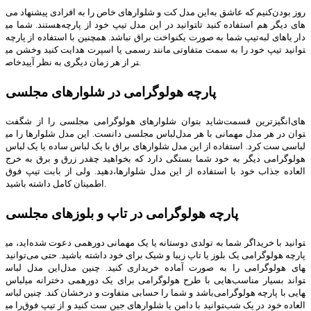
این مدل کت و شلوارهای خاص را به افرادی پیشنهاد می‎‌کنیم که عاشق به‎‌روز بودن
هستند. شما می‎توانید در این مدل تیپ خود از پارچه‌‎های دیگر هم استفاده کنید تا
تیپ شما به صورت یکنواخت براق نباشد. همچنین با استفاده از پارچه‌‎های لبه‌‎دار یا
خشن می‎توانید تیپ خود را به سمت متفاوتی مانند رسمی یا اسپرت هدایت کنید و
خاص‎تر از هر زمان دیگری به نظر آیید.
پارچه هولوگرامی در شلوارهای مجلسی
شاید بتوان شلوارهای هولوگرامی مجلسی را از شگفت‌‎انگیزترین قسمت‎‌های
لباس مجلسی دانست. این مدل شلوارها را می‎توان در هر مدل مهمانی با هر مدل
لباسی ست کرد. استفاده از این مدل شلوارهای براق با یک لباس ساده یا یک لباس
هولوگرامی دیگر به خود شما بستگی دارد که بخواهید چقدر زرق و برق به خرج
دهید. ولی از بابت تیپ فوق‎‌العاده جذاب خود با استفاده از این مدل شلوارها،
اطمینان کامل داشته باشید.
پارچه هولوگرامی در تاپ و بلوزهای مجلسی
اگر شما به تولدی دوستانه یا یک مهمانی دورهمی دعوت شده‌اید، می‎توانید با خرید
پارچه هولوگرامی یک بلوز یا تاپ زیبا و شیک برای خود داشته باشید. حتی می‌توانید
این مدل لباس‎های هولوگرامی را به صورت آماده خریداری کنید. چنین مدل
لباس‎‌هایی با طرح هولوگرامی برای یک دورهمی دخترانه می‎تواند بسیار مناسب
باشد و شما را حسابی متفاوت و درخشان کند. چنین لباس‎هایی با پارچه هولوگرامی
را می‎توانید با دامن یا شلوارهای جین ست کنید و از تیپ فوق‌‎العاده خود در یک شب