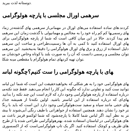
دوستانه لذت ببرید.
سرهمی اورال مجلسی با پارچه هولوگرامی
در زمان‎های گذشته‎ از سرهمی‌‎های اورال در مهمانی‎‌های ساده استفاده می‎‌کردند.
ولی با گذشت زمان این سرهمی‎ها کم کم راه خود را به مجالس و مهمانی‎های رسمی
هم پیدا کردند. حالا در این میان کافی است که شما از پارچه هولوگرامی برای
طراحی و ساخت این سرهمی‎های اورال استفاده کنید تا کمی به آن ها رسمیت
ببخشید. این سرهمی‎های اورال هولوگرامی را دقیقا به ‎دلیل استفاده از زرق و برق
خاص خودشان می‎توان مجلسی و رسمی دانست که آن را به صورت بلند یا کوتاه و
به شکل‎های تمام هولوگرام یا مقطعی می‎توان تهیه کرد.
چگونه لباس‎های با پارچه هولوگرامی را ست کنیم؟
حقیقت این است که شما این لباس‎های هولوگرامی خود را به هر شکلی که بخواهید
می‎توانید ست کنید و تفاوتی ندارد که چگونه این کار را انجام می‌دهید. فقط چند نکته
درباره استفاده از پارچه هولوگرامی وجود دارد که لازم است این چند نکته را بدانید
تا از همیشه جذاب‎تر باشید. اولین نکته‎‌ای که درباره استفاده از این لباس‎های
هولوگرامی وجود دارد این است که باید با رنگ‎های خنثی مانند سیاه و سفید ست
شوند تا بیش‎تر خود را نشان دهند. همچنین استفاده از جواهراتی با طیف رنگی آبی
و قرمز باعث می‎شود که شما لوکس‎تر به نظر آیید. اگر لباس شما کاملا با پارچه
هولوگرامی طراحی شده یا از طرح‎‌های هولوگرامی در لباستان استفاده شده، بهتر
است که از اکسسوری‌‎های ظریف و کوچک استفاده کنید. اگر یک تاپ هولوگرامی