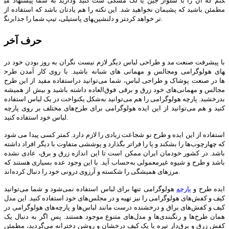
دارید به شما پیشنهاد می‎کنم که آن را با شلوار جین یا لگ مشکی ست کنید و
مطمئن باشید که پشیمان نخواهید شد. این نکته را هم یادتان باشد که استفاده از
رنگ‎های پاستیلی، تیپ شما را جذاب‎تر و دلنشین‎‌تر خواهد کرد.
حرف آخر
با پیشرفت صنعت مد و طراحی لباس دیگر لازم نیست نگران به روز بودن خود در
مجالس و مهمانی های شبانه باشید. با روی کار آمدن طرح‎های هولوگرامی و
استفاده مفید از این طرح‎‌ها در صنعت پوشاک و طراحی لباس، شما می‌توانید در
مجالس و مهمانی‌های خود زرق و برقی فوق‌العاده داشته باشید و بیش از همیشه
بدرخشید. پارچه هولوگرامی را هم می‌توانید به‌شکل یکنواخت در یک لباس استفاده
کنید و هم می‌توانید از این ایده هولوگرامی برای طرح‌های مختلف بر روی پارچه
لباس خود استفاده کنید.
استفاده از این ایده و طرح نو شجاعت زیادی را لازم دارد. کمتر کسی پیدا می شود
که چهارچوب‌ها را بشکند و پا را فراتر بگذارد و پوششی متفاوت با دیگر افراد داشته
باشد. در کشور خودمان ایران ممکن است تا این اندازه زرق و برق، عادی نشده
باشد و طرح و شیوه غیرمعمولی به‌حساب آید. با این وجود عده بسیاری هستند که
مرزهای همیشگی را شکسته و آرزوی درونی خود را دنبال کرده‌اند.
ایده طرح و
پارچه
هولوگرامی تنها برای لباس‌ استفاده نمی‌شود و شما می‌توانید
کیف و کفش‌های هولوگرامی را نیز تهیه و در مجلس‌های خود استفاده کنید. این مدل
کیف و کفش‌های براق و درخشنده درست مانند لباس‌ها و پارچه‌های هولوگرامی در
همان طرح‌ها و رنگبندی‌ها و مدل‌های متنوع موجود هستند. پس اگر به‌ دنبال یک
کفش زرق و برق‌دار تیره یا یک کیف درخشان و روشن دخترانه می‌گردید، مطمئن