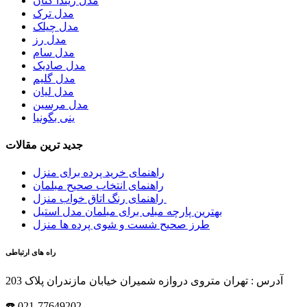
مدل ریندا کتان
مدل ترک
مدل چیلک
مدل رز
مدل سام
مدل صادیک
مدل گلیم
مدل لیان
مدل مرسین
ینی بگونیا
جدید ترین مقالات
راهنمای خرید پرده برای منزل
راهنمای انتخاب صحیح مبلمان
راهنمای رنگ اتاق خواب منزل
بهترین پارچه مبلی برای مبلمان مدل استیل
طرز صحیح شست و شوی پرده ها منزل
راه های ارتباطی
آدرس : تهران متروی دروازه شمیران خیابان مازندران پلاک 203
☎️ 021-77649202