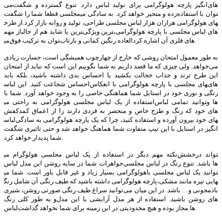
می‌‎دارد. تنوع گسترده و شگفت‎ انگیز پارچه هولوگرامی برای تولید لباس‌‎های
مجلسی قطعا شما را شگفت‎‌زده و متحیر خواهد کرد. به سادگی می‎توان با استفاده
از طرح‎های هولوگرامی هزاران هزار لباس مجلسی طراحی، تولید و روانه بازار کرد.
از مهم‎ترین یا شاید هم از جالب‎ترین ویژگی‎‌های لباس‌ مجلسی با پارچه هولوگرامی،
می‎توان به ترکیب فوق‎‌العاده رنگین کمانی و بازتاب‎‌های فلزی آن اشاره کرد.
به طور معمول امتحان روشی که خارج از چهارچوب همیشگی است، جسارت زیادی
می‌خواهد. ولی چیزی که ما قصد داریم به شما بگوییم این است که نباید از امتحان
این طرح ترند و جذاب خجالت بکشید یا احساس بدی داشته باشید، بلکه باید
احساس شجاعت کنید. این لباس‎های مجلسی با پارچه هولوگرامی با انعکاس‌‎های
رنگی و نوری خود در استایل شما هماهنگی خاصی را به وجود خواهد آورد. شما با
استفاده از یک لباس مجلسی هولوگرامی به راحتی می‎توانید تمامی لباس‎‌ها و
کفش‌‎های خود که رنگ و طرح خاص و منحصر به فردی دارند را از اعماق کمد
لباس‎های خود بیرون آورده و استفاده کنید، چرا که یک پارچه هولوگرامی به سادگی
با این تیپ متفاوت شما هماهنگ خواهد شد و حتی تاثیری شگفت ‎انگیز در استایل
شما پدیدار خواهد کرد.
نکته مهم دیگر در استفاده از یک لباس مجلسی هولوگرام می‎تواند درخشش
جواهرات شما در سایه روشن این مدل لباس‌‎ها باشد. تنوع رنگ در لباس مجلسی
هولوگرامی بسیار زیاد و غیر قابل باور است. شما می‎توانید یک لباس مجلسی با
پارچه هولوگرامی داشته باشید که طیف رنگی آن شامل رنگ‎هایی تیره مانند مشکی،
بادمجونی و… باشد. در این میان می‌توانید سراغ طیف رنگی صورتی روشن، شیری
و به طور کلی رنگ‌‎های روشن باشید. استفاده از هر مدل آرایشی با این مدل
لباس‌‎ها مجاز بوده و هیچ محدودیتی در این زمینه برای شما نخواهد گذاشت.