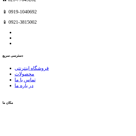
📱 0919-1040692
📱 0921-3815002
دسترسی سریع
فروشگاه اینترنتی
محصولات
تماس با ما
در باره ما
مکان ما