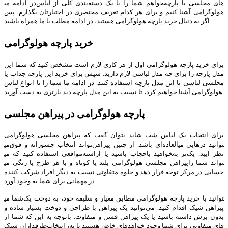
در ادامه می‎خواهم شما را با یک دسته‌بندی کلی از لباس‌‎های مجلسی با پارچه
هولوگرامی آشنا کنیم و برای هر کدام تعریف مختصری در اختیارتان بگذارم. پس
اگر به دنبال خرید پارچه هولوگرامی هستید، در ادامه مطلب با ما همراه باشید.
خرید پارچه هولوگرامی
برای خرید پارچه هولوگرامی اول از هر کاری لازم است مشخص کنید که شما این
مدل پارچه را برای چه مدل لباسی لازم دارید. سپس برای خرید این پارچه جذاب یا
لباسی با این مدل پارچه استفاده کنید. در ادامه ما شما را با انواع لباس‎ مجلسی
هولوگرامی آشنا خواهیم کرد، تا نسبت به این مدل پارچه دید بازتری به دست آورید.
پارچه هولوگرامی در پیراهن مجلسی
برای انتخاب یک لباس شب شاید بتوان گفت که پیراهن مجلسی هولوگرامی
می‎تواند انتخاب جسورانه‌ و فوق‌‎العاده‌ای باشد. از چنین پیراهن‎‌هایی می‎توانید در
مواقعی استفاده کنید که می‎خواهید باحجاب باشید یا آراسته‌‎تر به‌‎نظر آیید. یک
پیراهن مجلسی هولوگرامی بلند یا کوتاه و با هر طرح یا رنگی می‎تواند شما را
حسابی در مرکز توجه قرار دهد و جلوه متفاوتی نسبت به دیگر افراد شرکت کننده
در مهمانی برای شما به وجود آورد.
شما می‎توانید با خرید پارچه هولوگرامی مطابق معیار و سلیقه خود، به دوخت یک
پیراهن شیک اقدام کنید. می‌توانید یک پیراهن با طراحی و دوخت بسیار ساده و
بدون برش داشته باشید یا یک پیراهن فشن و متفاوت. باتوجه به این که شما از
طرفداران سبک‎‌های خاص هستید یا نه، انتخاب‌‎های متفاوتی برای شما وجود خواهد