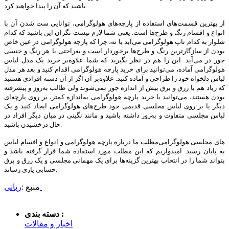
باشید که آن را پیدا خواهید کرد.
از بهترین قسمت‌های استفاده از پارچه‌های هولوگرامی، توانایی ست شدن آن با
انواع و اقسام رنگ و طرح‌ها است. یعنی شما لازم نیست نگران این باشید که کدام
شلوار به کدام تاپ هولوگرامی می‌آید یا نه، چرا که پارچه هولوگرامی در عین خاص
بودن از سازگارترین رنگ و طرح‌ها برخوردار است و به‌راحتی با هر رنگ و جنسی
جور در می‌آید. این را هم در نظر بگیرید که شما علاوه‌بر خرید یک مدل لباس
هولوگرامی آماده، می‌توانید برای خرید پارچه هولوگرامی اقدام کنید و بعد هر مدل
لباس دلخواه خود را طراحی و آماده کنید. علاوه‌بر آن اگر از آن دسته افرادی هستید
که زیاد هم با زرق و برق بیش از اندازه جور نمی‌شوند ولی طالب به‌روز و پیشرفته
بودن هستند، می‌توانید با خرید پارچه هولوگرامی به‌اندازه کمتر، بر روی پارچه‌ای
دیگر یا بر روی لباس مجلسی قدیمی خود طرح‌های هولوگرامی ایجاد کنید و یک
لباس مجلسی متفاوت و به‌روز داشته باشید و مانند نگینی در میان دیگر افراد در
حال درخشیدن باشید.
مطلب ما درباره پارچه هولوگرامی و انواع و اقسام لباس‎‌های مجلسی هولوگرامی
به پایان رسید. امیدواریم که این مطلب مورد استفاده شما قرار گرفته باشد و
بتواند شما را در انتخاب بهترین گزینه‌ها برای یک مهمانی مجلسی و یک زرق و برق
حسابی یاری رساند.
ربانی
منبع :
دسته بندی :
اخبار و مقالات