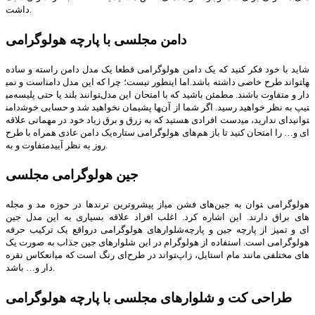
داشت.
دامن مجلسی با پارچه هولوگرامی
شاید با خود فکر کنید که یک دامن هولوگرامی قطعا یک مدل دامن راسته و ساده
است و نمی‎تواند طرح خاصی داشته باشد.اما اینطور نیست؛ چرا که این مدل دامن‎ها
می‎توانند بلند یا حتی پلیسه‎‌دار و متفاوت باشند. مطمئن باشید که با امتحان این مدل
دامن‎ها پشیمان نخواهید شد و حسابی خوش‎تیپ به نظر خواهید رسید. اگر شما از آن
دست افرادی هستید که به زرق و برق زیاد خود در مهمانی علاقه‌‎ای ندارید، می‎توانید
یک دامن عادی همراه با طرح‌‎های هولوگرامی ستاره‎‌ای و… را امتحان کنید تا باز هم
متفاوت و به‎‌روز به نظر آیید.
جین هولوگرامی مجلسی
از پیشروترین ترندها در حوزه مد و مجله‌‏‎های فشن می‎توان به جین‎ هولوگرامی
اشاره کرد. اغلب افراد علاقه بسیاری به این مدل جین‎ های براق دارند. این
شلوارهای هولوگرامی درواقع یک ترکیب حرفه‌‎ای و تمیز از پارچه جین و پارچه
هولوگرامی است. استفاده از هولوگرام در این شلوارهای جین جذاب به صورت یک
انعکاس نقره‌‎ای رنگ است که می‎تواند در طرح‌‎های مختلفی مانند مام استایل، زاپ
دار و… باشد.
طراحی کت و شلوارهای مجلسی با پارچه هولوگرامی