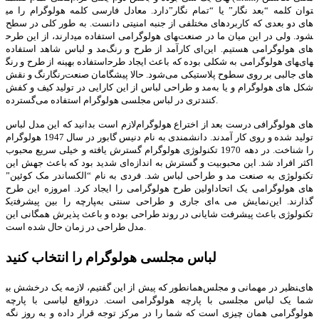
دارد. معادل فارسی کلمه هولوگرام را می‎توان کلمه “بعد نگار” یا “تمام نگار”
دانست. به طور کلی در سطح‎ های دو بعدی که کاربردهای مختلفی از جنبه امنیتی
دارند، از این طرح‎های هولوگرامی استفاده می‎شود. ولی در این میان ما در صنعت
مد و لباس شاهد استفاده‌‎ای کارآمد از طرح و رنگ‎‌های هولوگرامی هستیم. این
استفاده بهینه از طرح و رنگ‎های هولوگرامی به شکلی بوده که باعث ایجاد طرح‎های
رنگارنگ و نقش‌‎های جالبی بر روی سطوح پلاستیکی می‌شود. حالا پیشگامان صنعت
مد و طراحی لباس از این کارایی در تولید کیف و کفش‎‌های هولوگرام و یا به ‎شکل
گسترده‎‌تری در لباس مجلسی هولوگرام استفاده می‎‌کنند.
لازم است بدانید که این مدل لباس‌‎های هولوگرافی درست بعد از اختراع هولوگرام
تولید شده و روی کار آمدند. دانشمندی به نام دنیس گابور در سال 1947 هولوگرام
را شناخت. در دهه 1970 تکنولوژی هولوگرام گسترش یافته و خیلی سریع محبوب
اکثر افراد شد. این محبوبیت و گسترش به اندازه‌ای شدید بود که باعث جهش این
تکنولوژی به صنعت مد و طراحی لباس شد. فردی به نام “الکساندر مک کوئین”
اولین طرح هولوگرامی را ایجاد کرد. امروزه این طرح‎‌های هولوگرامی یک اتحاد
یک‎پارچه را بین پیشرفت‎ه‌ای جاری و طراحی سنتی به‎ نمایش می‎‌گذارند. این
تکنولوژی باعث پیشرفت شایانی در روند طراحی بوده و باعث پذیرش همگانی این
مدل طراحی در زمان حال شده است.
لباس مجلسی هولوگرام را انتخاب کنید
همانطور که پیش از این گفتیم، لازمه یک درخشش بی‎نظیر در مهمانی و مجلس‎‌های
شما یک لباس مجلسی با پارچه هولوگرامی است. درواقع لباسی با پارچه
هولوگرامی همان چیزی است که شما را در مرکز توجه قرار داده و به روز نگه