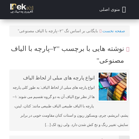
منوی اصلی
صفحه نخست
بایگانی بر اساس تگ "۲–پارچه با الیاف مصنوعی"
نوشته هایی با برچسب "۲–پارچه با الیاف
مصنوعی"
انواع پارچه های مبلی از لحاظ الیاف
انواع پارچه های مبلی از لحاظ الیاف: به طور کلی پارچه
ها از نظر نوع الیاف آن به دو گروه تقسیم می شوند: ۱–
پارچه با الیاف طبیعی الیاف طبیعی مانند: کتان، لینن،
پشم، ابریشم، چرم، ویسکوز ریون و استات کتان مقاومت خوبی در برابر
سایش، تغییر رنگ و نخ کش شدن دارد. ولی زود لک […]