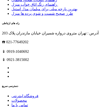
راهنمای رنگ اتاق خواب منزل
بهترین پارچه مبلی برای مبلمان مدل استیل
طرز صحیح شست و شوی پرده ها منزل
راه های ارتباطی
آدرس : تهران متروی دروازه شمیران خیابان مازندران پلاک 203
☎️ 021-77649202
📱 0919-1040692
📱 0921-3815002
دسترسی سریع
فروشگاه اینترنتی
محصولات
تماس با ما