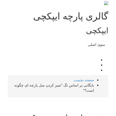
گالری پارچه ایپکچی
ایپکچی
منوی اصلی
صفحه نخست
بایگانی بر اساس تگ "تميز كردن مبل پارچه ای چگونه
است؟"