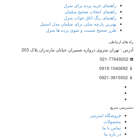
راهنمای خرید پرده برای منزل
راهنمای انتخاب صحیح مبلمان
راهنمای رنگ اتاق خواب منزل
بهترین پارچه مبلی برای مبلمان مدل استیل
طرز صحیح شست و شوی پرده ها منزل
راه های ارتباطی
آدرس : تهران متروی دروازه شمیران خیابان مازندران پلاک 203
☎️ 021-77649202
📱 0919-1040692
📱 0921-3815002
دسترسی سریع
فروشگاه اینترنتی
محصولات
تماس با ما
در باره ما