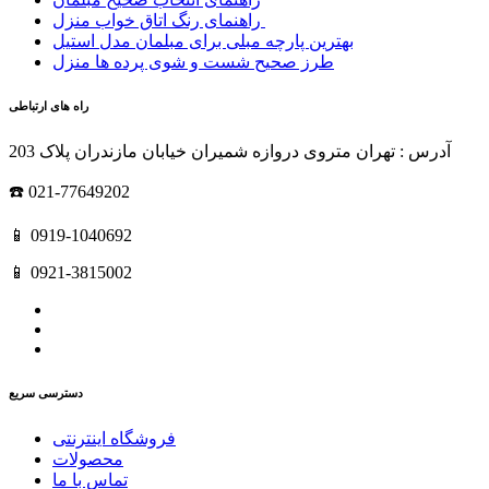
راهنمای رنگ اتاق خواب منزل
بهترین پارچه مبلی برای مبلمان مدل استیل
طرز صحیح شست و شوی پرده ها منزل
راه های ارتباطی
آدرس : تهران متروی دروازه شمیران خیابان مازندران پلاک 203
☎️ 021-77649202
📱 0919-1040692
📱 0921-3815002
دسترسی سریع
فروشگاه اینترنتی
محصولات
تماس با ما