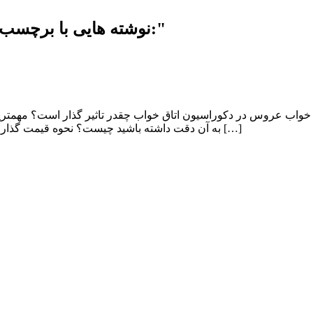
نوشته هایی با برچسب "انتخاب رنگ مناسب با رنگ رو تختی مناسب:"
ق خواب عروس در دکوراسیون اتاق خواب چقدر تاثیر گذار است؟ مهمترین
به آن دقت داشته باشید چیست؟ نحوه قیمت گذاری پرده اتاق خواب چگونه است و به چه عواملی بستگی دارد؟ مناسب […]