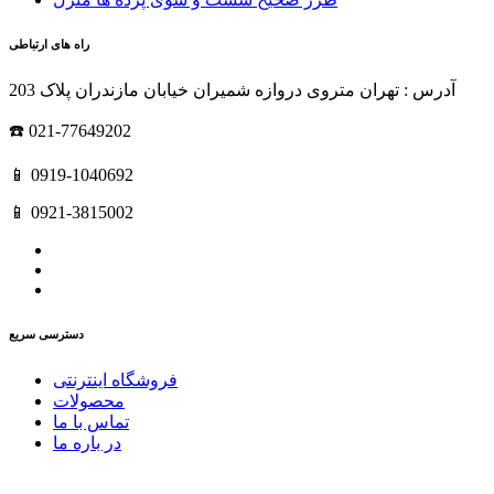
راه های ارتباطی
آدرس : تهران متروی دروازه شمیران خیابان مازندران پلاک 203
☎️ 021-77649202
📱 0919-1040692
📱 0921-3815002
دسترسی سریع
فروشگاه اینترنتی
محصولات
تماس با ما
در باره ما