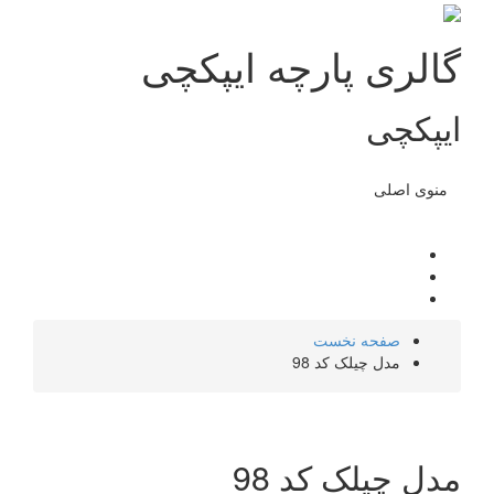
گالری پارچه ایپکچی
ایپکچی
منوی اصلی
صفحه نخست
مدل چیلک کد 98
مدل چیلک کد 98