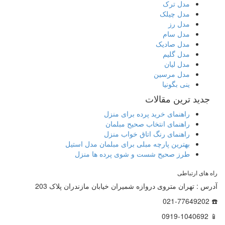
مدل ترک
مدل چیلک
مدل رز
مدل سام
مدل صادیک
مدل گلیم
مدل لیان
مدل مرسین
ینی بگونیا
جدید ترین مقالات
راهنمای خرید پرده برای منزل
راهنمای انتخاب صحیح مبلمان
راهنمای رنگ اتاق خواب منزل
بهترین پارچه مبلی برای مبلمان مدل استیل
طرز صحیح شست و شوی پرده ها منزل
راه های ارتباطی
آدرس : تهران متروی دروازه شمیران خیابان مازندران پلاک 203
☎️ 021-77649202
📱 0919-1040692