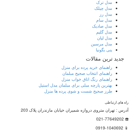
مدل ترک
مدل چیلک
مدل رز
مدل سام
مدل صادیک
مدل گلیم
مدل لیان
مدل مرسین
ینی بگونیا
جدید ترین مقالات
راهنمای خرید پرده برای منزل
راهنمای انتخاب صحیح مبلمان
راهنمای رنگ اتاق خواب منزل
بهترین پارچه مبلی برای مبلمان مدل استیل
طرز صحیح شست و شوی پرده ها منزل
راه های ارتباطی
آدرس : تهران متروی دروازه شمیران خیابان مازندران پلاک 203
☎️ 021-77649202
📱 0919-1040692