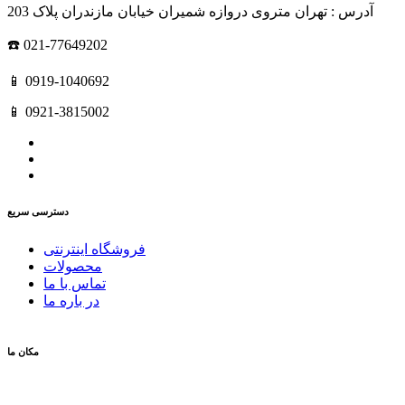
آدرس : تهران متروی دروازه شمیران خیابان مازندران پلاک 203
☎️ 021-77649202
📱 0919-1040692
📱 0921-3815002
دسترسی سریع
فروشگاه اینترنتی
محصولات
تماس با ما
در باره ما
مکان ما