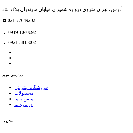
آدرس : تهران متروی دروازه شمیران خیابان مازندران پلاک 203
☎️ 021-77649202
📱 0919-1040692
📱 0921-3815002
دسترسی سریع
فروشگاه اینترنتی
محصولات
تماس با ما
در باره ما
مکان ما