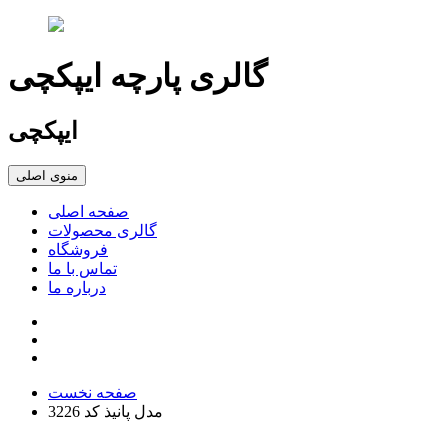
گالری پارچه ایپکچی
ایپکچی
منوی اصلی
صفحه اصلی
گالری محصولات
فروشگاه
تماس با ما
درباره ما
صفحه نخست
مدل پانیذ کد 3226