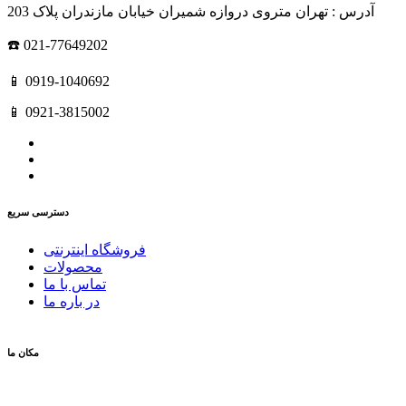
آدرس : تهران متروی دروازه شمیران خیابان مازندران پلاک 203
☎️ 021-77649202
📱 0919-1040692
📱 0921-3815002
دسترسی سریع
فروشگاه اینترنتی
محصولات
تماس با ما
در باره ما
مکان ما