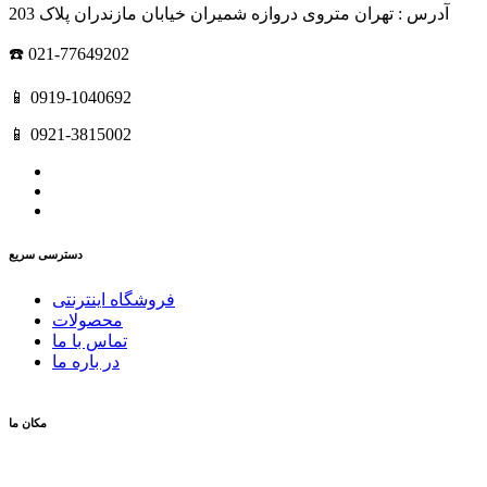
آدرس : تهران متروی دروازه شمیران خیابان مازندران پلاک 203
☎️ 021-77649202
📱 0919-1040692
📱 0921-3815002
دسترسی سریع
فروشگاه اینترنتی
محصولات
تماس با ما
در باره ما
مکان ما