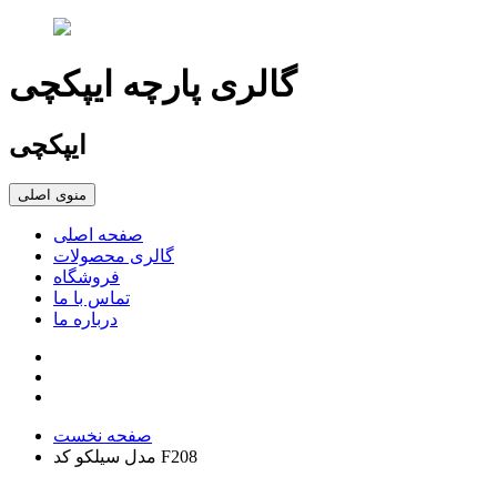
گالری پارچه ایپکچی
ایپکچی
منوی اصلی
صفحه اصلی
گالری محصولات
فروشگاه
تماس با ما
درباره ما
صفحه نخست
مدل سیلکو کد F208