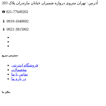
آدرس : تهران متروی دروازه شمیران خیابان مازندران پلاک 203
☎️ 021-77649202
📱 0919-1040692
📱 0921-3815002
دسترسی سریع
فروشگاه اینترنتی
محصولات
تماس با ما
در باره ما
مکان ما