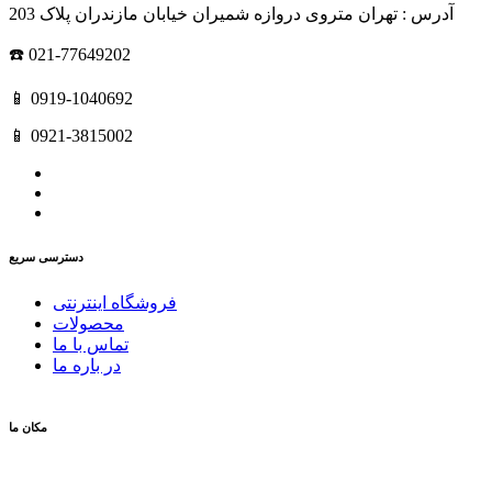
آدرس : تهران متروی دروازه شمیران خیابان مازندران پلاک 203
☎️ 021-77649202
📱 0919-1040692
📱 0921-3815002
دسترسی سریع
فروشگاه اینترنتی
محصولات
تماس با ما
در باره ما
مکان ما