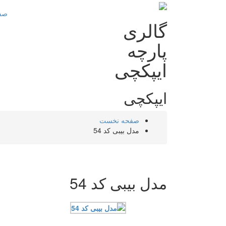
صف
گالری
پارچه
ایپکچی
ایپکچی
صفحه نخست
مدل بیبی کد 54
مدل بیبی کد 54