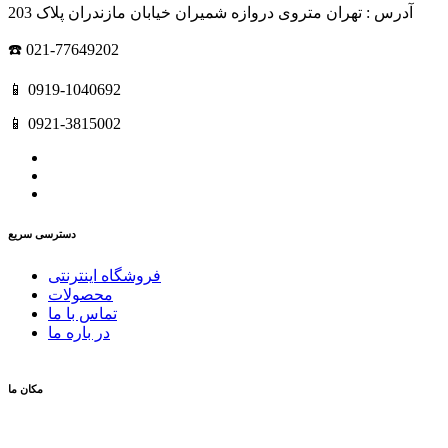
آدرس : تهران متروی دروازه شمیران خیابان مازندران پلاک 203
☎️ 021-77649202
📱 0919-1040692
📱 0921-3815002
دسترسی سریع
فروشگاه اینترنتی
محصولات
تماس با ما
در باره ما
مکان ما