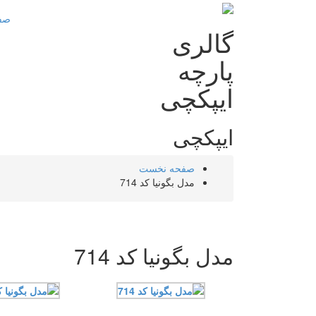
صف
گالری
پارچه
ایپکچی
ایپکچی
صفحه نخست
مدل بگونیا کد 714
مدل بگونیا کد 714