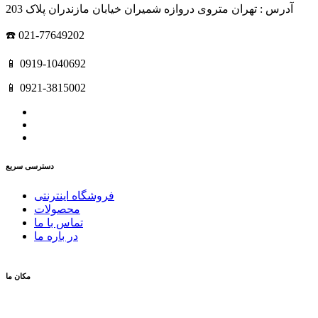
آدرس : تهران متروی دروازه شمیران خیابان مازندران پلاک 203
☎️ 021-77649202
📱 0919-1040692
📱 0921-3815002
دسترسی سریع
فروشگاه اینترنتی
محصولات
تماس با ما
در باره ما
مکان ما