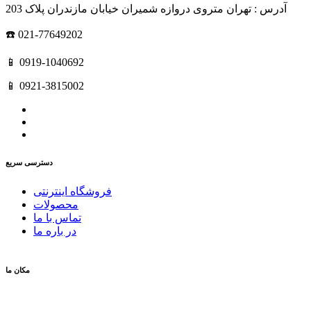
آدرس : تهران متروی دروازه شمیران خیابان مازندران پلاک 203
☎️ 021-77649202
📱 0919-1040692
📱 0921-3815002
دسترسی سریع
فروشگاه اینترنتی
محصولات
تماس با ما
در باره ما
مکان ما