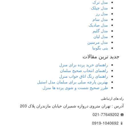
مدل ترک
مدل چیلک
مدل رز
مدل سام
مدل صادیک
مدل گلیم
مدل لیان
مدل مرسین
ینی بگونیا
جدید ترین مقالات
راهنمای خرید پرده برای منزل
راهنمای انتخاب صحیح مبلمان
راهنمای رنگ اتاق خواب منزل
بهترین پارچه مبلی برای مبلمان مدل استیل
طرز صحیح شست و شوی پرده ها منزل
راه های ارتباطی
آدرس : تهران متروی دروازه شمیران خیابان مازندران پلاک 203
☎️ 021-77649202
📱 0919-1040692