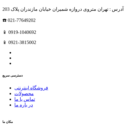
آدرس : تهران متروی دروازه شمیران خیابان مازندران پلاک 203
☎️ 021-77649202
📱 0919-1040692
📱 0921-3815002
دسترسی سریع
فروشگاه اینترنتی
محصولات
تماس با ما
در باره ما
مکان ما