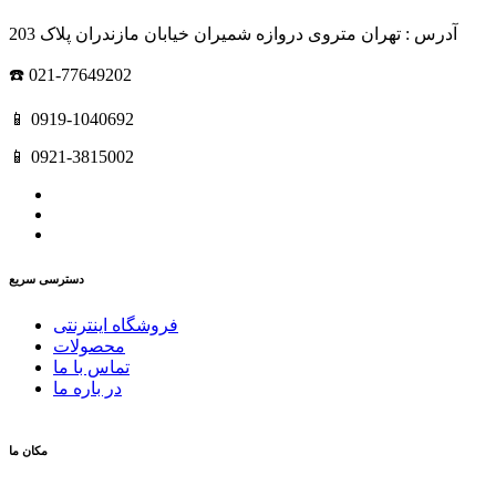
آدرس : تهران متروی دروازه شمیران خیابان مازندران پلاک 203
☎️ 021-77649202
📱 0919-1040692
📱 0921-3815002
دسترسی سریع
فروشگاه اینترنتی
محصولات
تماس با ما
در باره ما
مکان ما