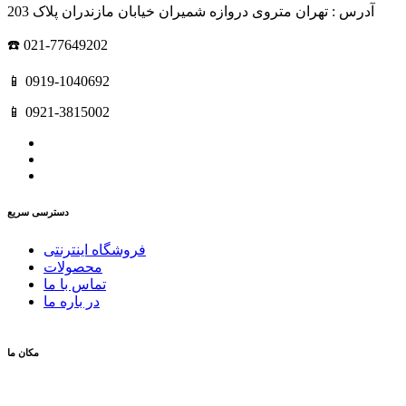
آدرس : تهران متروی دروازه شمیران خیابان مازندران پلاک 203
☎️ 021-77649202
📱 0919-1040692
📱 0921-3815002
دسترسی سریع
فروشگاه اینترنتی
محصولات
تماس با ما
در باره ما
مکان ما