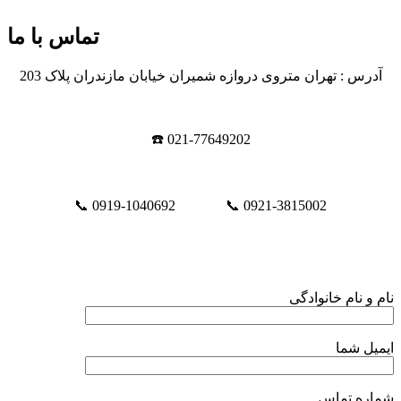
تماس با ما
آدرس : تهران متروی دروازه شمیران خیابان مازندران پلاک 203
☎️ 021-77649202
📞 0919-1040692 📞 0921-3815002
نام و نام خانوادگی
ایمیل شما
شماره تماس